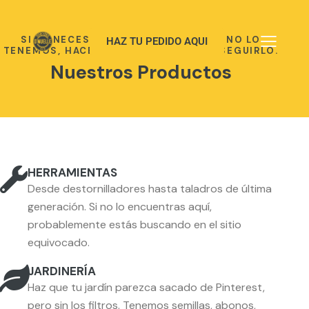
SI LO NECESITAS, LO TENEMOS. Y SI NO LO
HAZ TU PEDIDO AQUI
TENEMOS, HACEMOS MAGIA PARA CONSEGUIRLO.
Nuestros Productos
HERRAMIENTAS
Desde destornilladores hasta taladros de última
generación. Si no lo encuentras aquí,
probablemente estás buscando en el sitio
equivocado.
JARDINERÍA
Haz que tu jardín parezca sacado de Pinterest,
pero sin los filtros. Tenemos semillas, abonos,