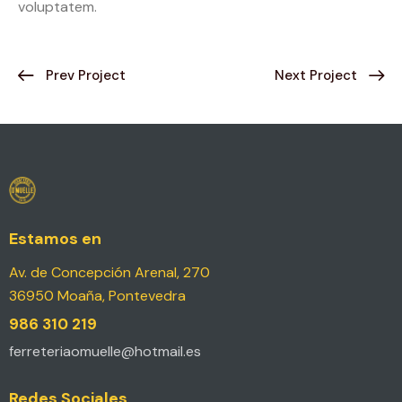
voluptatem.
Prev Project
Next Project
Estamos en
Av. de Concepción Arenal, 270
36950 Moaña, Pontevedra
986 310 219
ferreteriaomuelle@hotmail.es
Redes Sociales