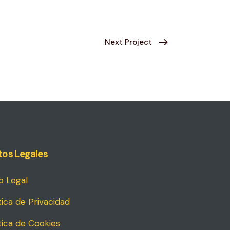
Next Project
tos Legales
o Legal
tica de Privacidad
tica de Cookies