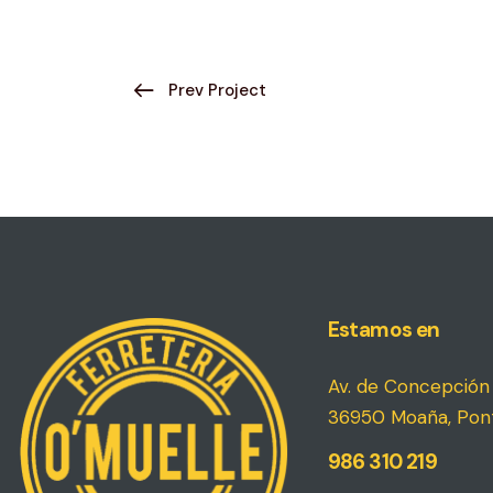
Prev Project
Estamos en
Av. de Concepción 
36950 Moaña, Pon
986 310 219