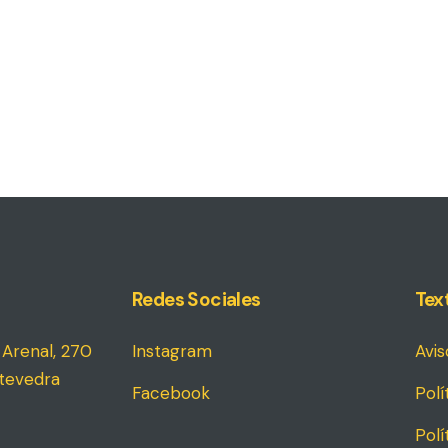
Redes Sociales
Tex
Arenal, 270
Instagram
Avis
tevedra
Facebook
Polí
Polí