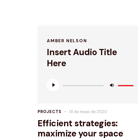
AMBER NELSON
Insert Audio Title
Here
Reproductor
Utiliza
de
las
audio
teclas
de
PROJECTS
14 de mayo de 2020
flecha
Efficient strategies:
arriba/a
maximize your space
para