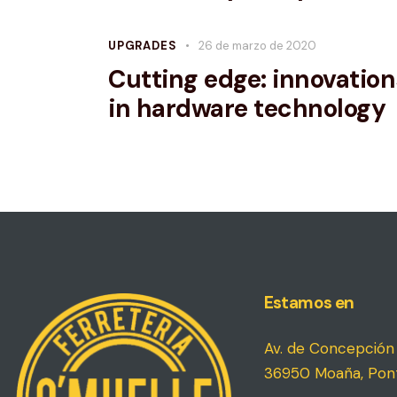
aument
o
UPGRADES
26 de marzo de 2020
disminui
Cutting edge: innovation
el
in hardware technology
volumen
Estamos en
Av. de Concepción 
36950 Moaña, Pon