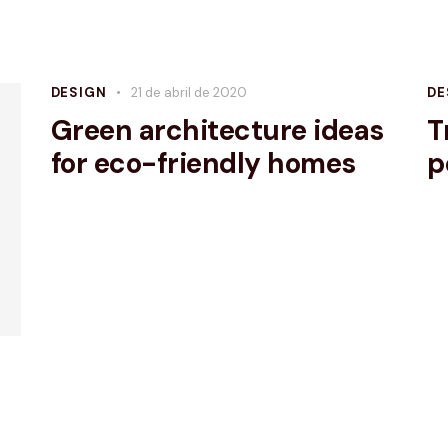
DESIGN
21 de abril de 2020
DE
Green architecture ideas
T
for eco-friendly homes
p
bajo