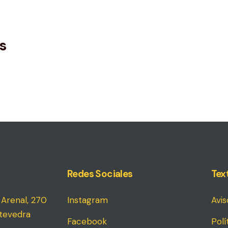
ar
r
s
.
Redes Sociales
Tex
Arenal, 270
Instagram
Avis
tevedra
Facebook
Polí