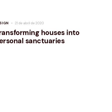
SIGN
21 de abril de 2020
ransforming houses into
ersonal sanctuaries