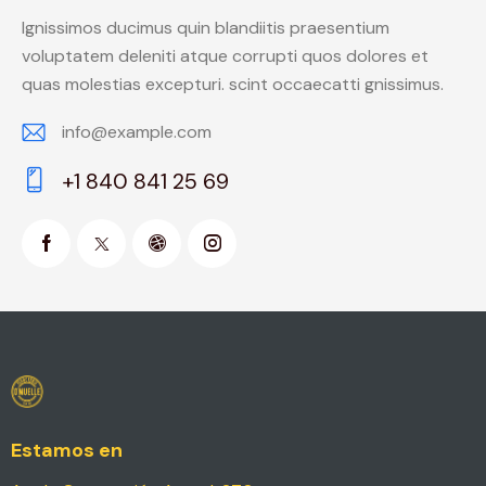
Ignissimos ducimus quin blandiitis praesentium
voluptatem deleniti atque corrupti quos dolores et
quas molestias excepturi. scint occaecatti gnissimus.
info@example.com
E-
+1 840 841 25 69
m
Ph
ail:
on
e:
Estamos en