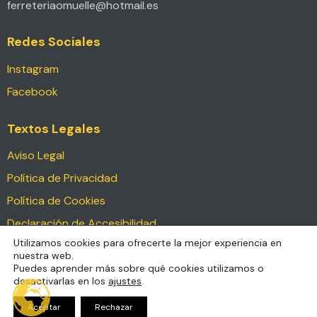
ferreteriaomuelle@hotmail.es
Redes Sociales
Instagram
Facebook
Textos Legales
Aviso Legal
Política de Privacidad
Política de Cookies
Declaración de Accesibilidad
Utilizamos cookies para ofrecerte la mejor experiencia en
nuestra web.
Ferreteria O Muelle © 2026. Todos los derechos
Puedes aprender más sobre qué cookies utilizamos o
reservados.
desactivarlas en los
ajustes
.
Diseño & Desarrollo por
FVRNAK
para
Comunicaccion
Aceptar
Rechazar
Digital