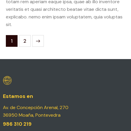
totam rem aperiam eaque ipsa, quae ab illo inventore
veritatis et quasi architecto beatae vitae dicta sunt,
explicabo. nemo enim ipsam voluptatem, quia voluptas
sit.
>
1
2
Estamos en
Av. de Concepción Arenal, 270
36950 Moaña, Pontevedra
986 310 219